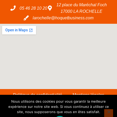
12 place du Maréchal Foch
05 46 28 10 20
17000 LA ROCHELLE
larochelle@hoquetbusiness.com
Politique de confidentialité
Mentions légales
Nous utilisons des cookies pour vous garantir la meilleure
expérience sur notre site web. Si vous continuez à utiliser ce
Copyright © 2026 SAS Transac PME – Réalisé
site, nous supposerons que vous en êtes satisfait.
par CHR-Link et
Arthur FABY
pour Projet