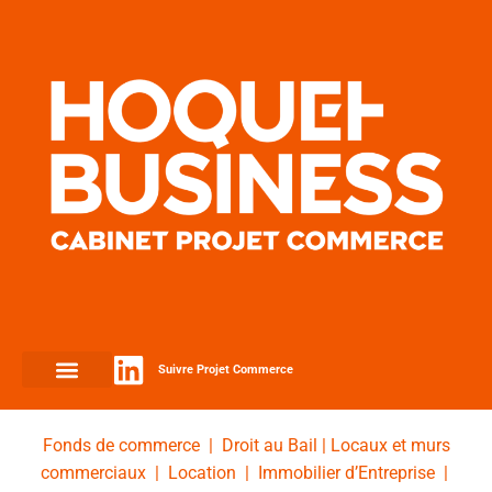
Suivre Projet Commerce
Fonds de commerce
|
Droit au Bail
|
Locaux et murs
commerciaux
|
Location
|
Immobilier d’Entreprise
|