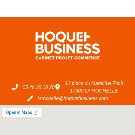
12 place du Maréchal Foch
05 46 28 10 20
17000 LA ROCHELLE
larochelle@hoquetbusiness.com