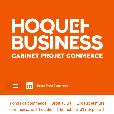
Suivre Projet Commerce
Fonds de commerce
|
Droit au Bail
|
Locaux et murs
commerciaux
|
Location
|
Immobilier d’Entreprise
|