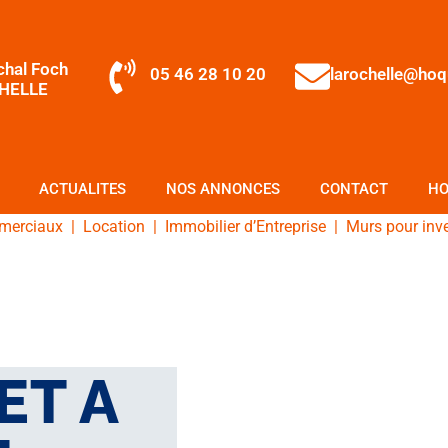
chal Foch
05 46 28 10 20
larochelle@ho
HELLE
ACTUALITES
NOS ANNONCES
CONTACT
HO
merciaux
|
Location
|
Immobilier d’Entreprise
|
Murs pour inv
ET A