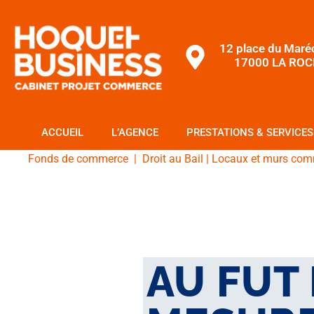
12 place du Maré
17000 LA ROC
ACCUEIL
L’AGENCE
PRESTATIONS & SERVICES
Fonds de commerce
|
Droit au Bail
|
Locaux et murs com
AU FUT 