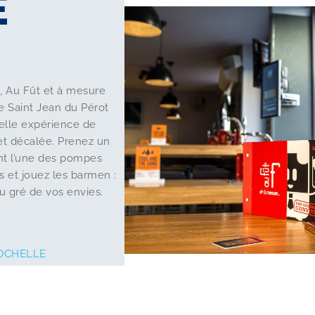
E
, Au Fût et à mesure
ue Saint Jean du Pérot
elle expérience de
et décalée. Prenez un
nt l’une des pompes
s et jouez les barmen :
 gré de vos envies.
OCHELLE