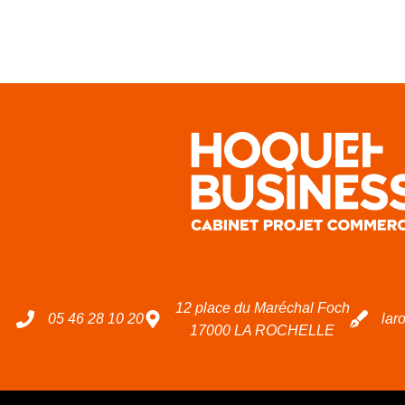
12 place du Maréchal Foch
05 46 28 10 20
lar
17000 LA ROCHELLE