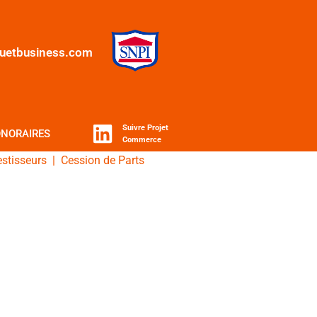
quetbusiness.com
Suivre Projet
NORAIRES
Commerce
estisseurs
|
Cession de Parts