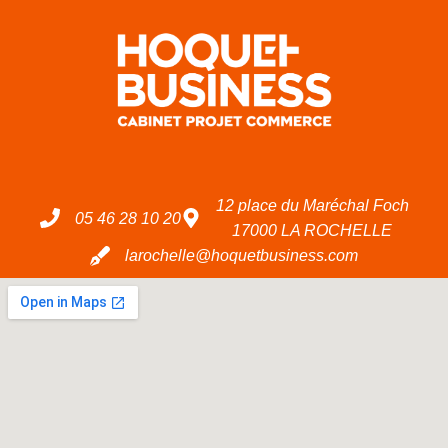
12 place du Maréchal Foch
05 46 28 10 20
17000 LA ROCHELLE
larochelle@hoquetbusiness.com