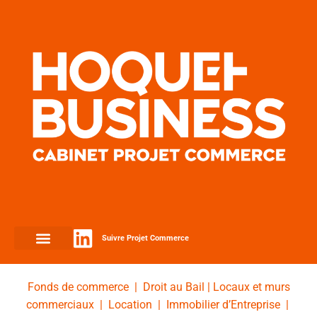
Suivre Projet Commerce
Fonds de commerce
|
Droit au Bail
|
Locaux et murs
commerciaux
|
Location
|
Immobilier d’Entreprise
|