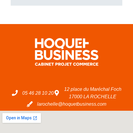
12 place du Maréchal Foch
05 46 28 10 20
17000 LA ROCHELLE
larochelle@hoquetbusiness.com