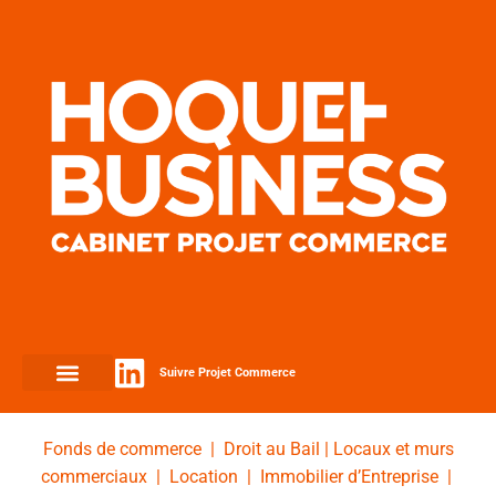
Suivre Projet Commerce
Fonds de commerce
|
Droit au Bail
|
Locaux et murs
commerciaux
|
Location
|
Immobilier d’Entreprise
|