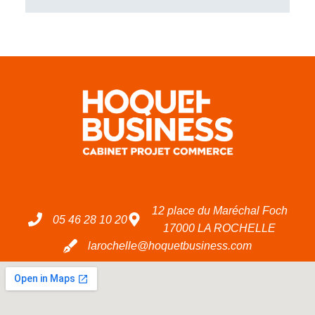
12 place du Maréchal Foch
05 46 28 10 20
17000 LA ROCHELLE
larochelle@hoquetbusiness.com