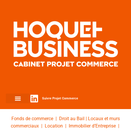
Suivre Projet Commerce
Fonds de commerce
|
Droit au Bail
|
Locaux et murs
commerciaux
|
Location
|
Immobilier d’Entreprise
|