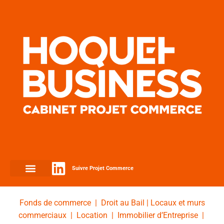
Suivre Projet Commerce
Fonds de commerce
|
Droit au Bail
|
Locaux et murs
commerciaux
|
Location
|
Immobilier d’Entreprise
|