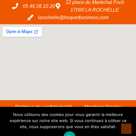
12 place du Maréchal Foch
05 46 28 10 20
17000 LA ROCHELLE
larochelle@hoquetbusiness.com
Politique de confidentialité
Mentions légales
Nous utilisons des cookies pour vous garantir la meilleure
expérience sur notre site web. Si vous continuez à utiliser ce
Copyright © 2026 SAS Transac PME – Réalisé
site, nous supposerons que vous en êtes satisfait.
par CHR-Link et
Arthur FABY
pour Projet