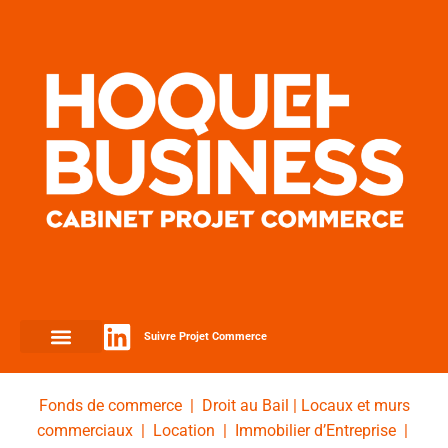
Suivre Projet Commerce
Fonds de commerce
|
Droit au Bail
|
Locaux et murs
commerciaux
|
Location
|
Immobilier d’Entreprise
|