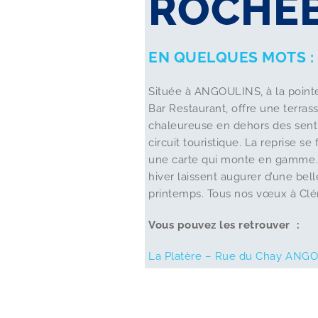
ROCHE
EN QUELQUES MOTS :
Située à ANGOULINS, à la pointe
Bar Restaurant, offre une terras
chaleureuse en dehors des senti
circuit touristique. La reprise s
une carte qui monte en gamme. 
hiver laissent augurer d’une bel
printemps. Tous nos vœux à Cl
Vous pouvez les retrouver :
La Platère – Rue du Chay
ANGO