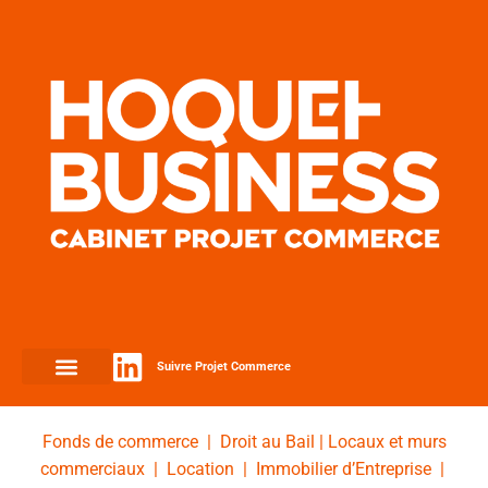
Suivre Projet Commerce
Fonds de commerce
|
Droit au Bail
|
Locaux et murs
commerciaux
|
Location
|
Immobilier d’Entreprise
|