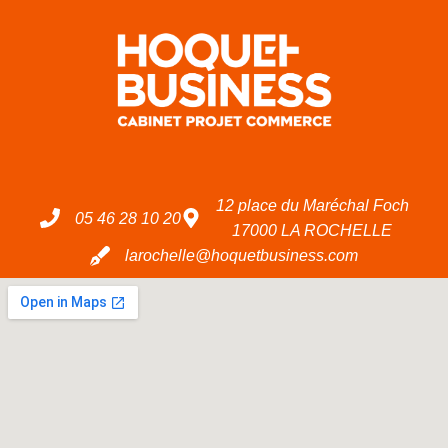
12 place du Maréchal Foch
05 46 28 10 20
17000 LA ROCHELLE
larochelle@hoquetbusiness.com