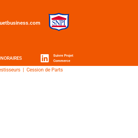
quetbusiness.com
Suivre Projet
NORAIRES
Commerce
estisseurs
|
Cession de Parts