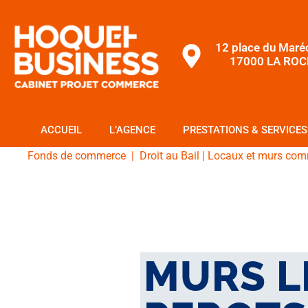
12 place du Maré
17000 LA ROC
ACCUEIL
L’AGENCE
PRESTATIONS & SERVICES
Fonds de commerce
|
Droit au Bail
|
Locaux et murs com
MURS L