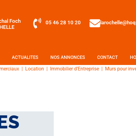
chal Foch
05 46 28 10 20
larochelle@ho
HELLE
ACTUALITES
NOS ANNONCES
CONTACT
HO
merciaux
|
Location
|
Immobilier d’Entreprise
|
Murs pour inv
ES