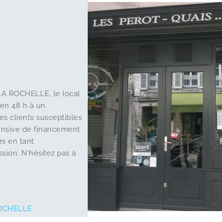
 LA ROCHELLE, le local
en 48 h à un
es clients susceptibles
pensive de financement
rs en tant
sion. N’hésitez pas à
OCHELLE