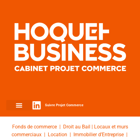
Suivre Projet Commerce
Fonds de commerce
|
Droit au Bail
|
Locaux et murs
commerciaux
|
Location
|
Immobilier d’Entreprise
|