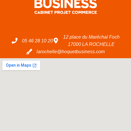
12 place du Maréchal Foch
05 46 28 10 20
17000 LA ROCHELLE
larochelle@hoquetbusiness.com