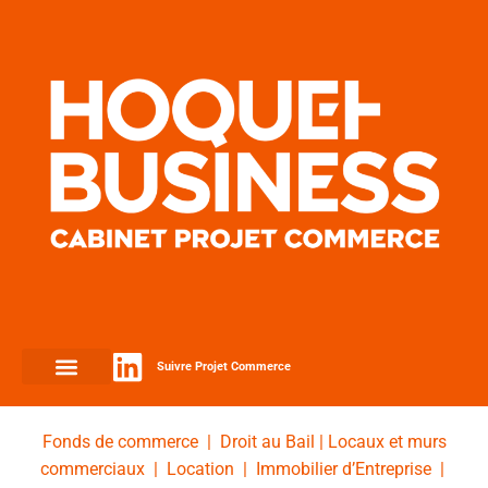
Suivre Projet Commerce
Fonds de commerce
|
Droit au Bail
|
Locaux et murs
commerciaux
|
Location
|
Immobilier d’Entreprise
|