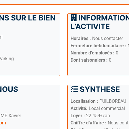
S SUR LE BIEN
INFORMATION
L’ACTIVITE
al
Horaires :
Nous contacter
Fermeture hebdomadaire :
N
Nombre d’employés :
0
Parking
Dont saisonniers :
0
NOUS
SYNTHESE
Localisation :
PUILBOREAU
Activité:
Local commercial
ME Xavier
Loyer :
22 454€/an
com
Chiffre d’affaire :
Nous cont