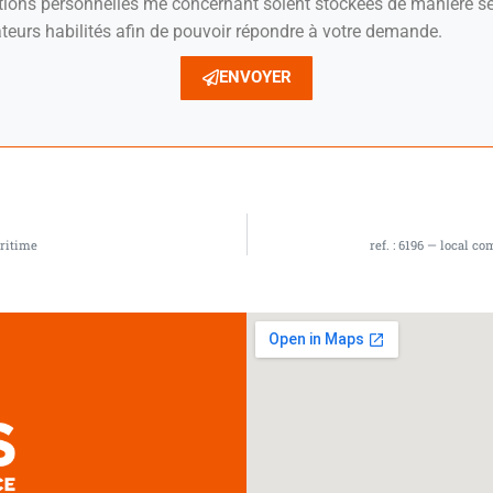
ations personnelles me concernant soient stockées de manière sé
teurs habilités afin de pouvoir répondre à votre demande.
ENVOYER
aritime
ref. : 6196 — local c