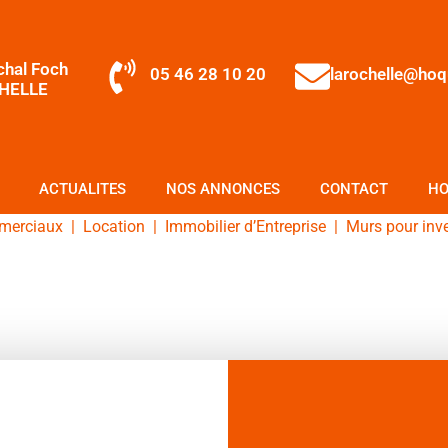
chal Foch
05 46 28 10 20
larochelle@ho
HELLE
ACTUALITES
NOS ANNONCES
CONTACT
HO
merciaux
|
Location
|
Immobilier d’Entreprise
|
Murs pour inv