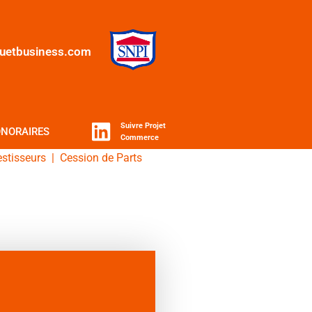
quetbusiness.com
Suivre Projet
NORAIRES
Commerce
estisseurs
|
Cession de Parts