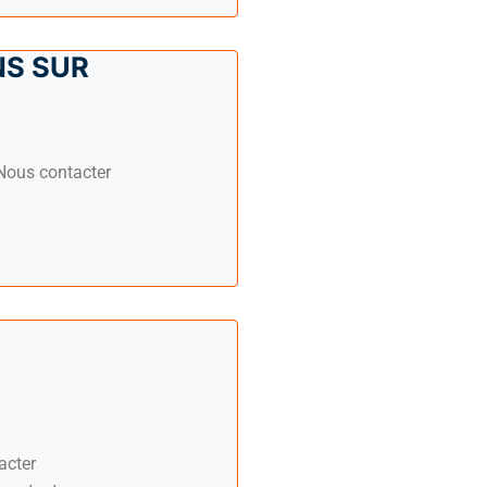
S SUR
ous contacter
acter