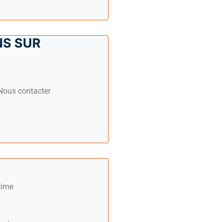
S SUR
ous contacter
time