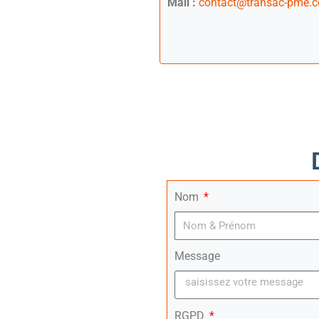
Mail :
contact@transac-pme.
Nom
Message
RGPD