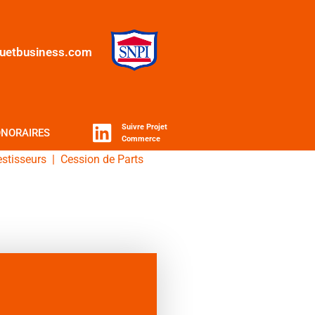
quetbusiness.com
Suivre Projet
NORAIRES
Commerce
estisseurs
|
Cession de Parts