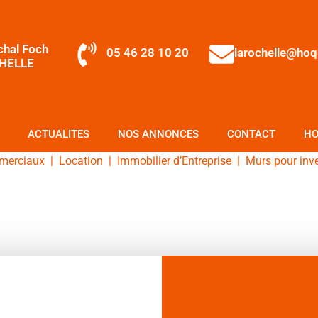
chal Foch
05 46 28 10 20
larochelle@ho
HELLE
ACTUALITES
NOS ANNONCES
CONTACT
HO
merciaux
|
Location
|
Immobilier d’Entreprise
|
Murs pour inv