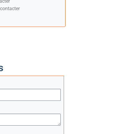
acter
contacter
s