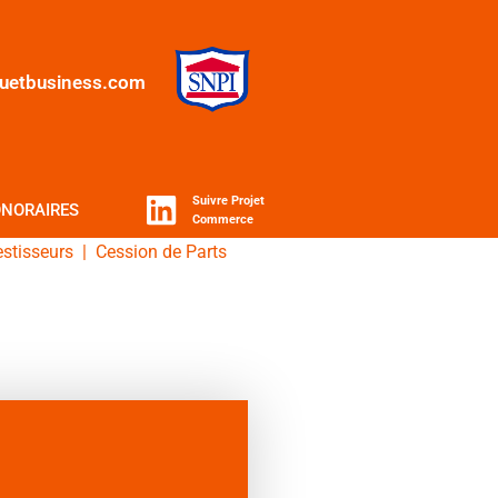
quetbusiness.com
Suivre Projet
NORAIRES
Commerce
estisseurs
|
Cession de Parts