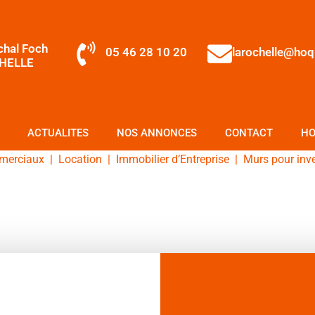
chal Foch
05 46 28 10 20
larochelle@ho
HELLE
ACTUALITES
NOS ANNONCES
CONTACT
HO
merciaux
|
Location
|
Immobilier d’Entreprise
|
Murs pour inv