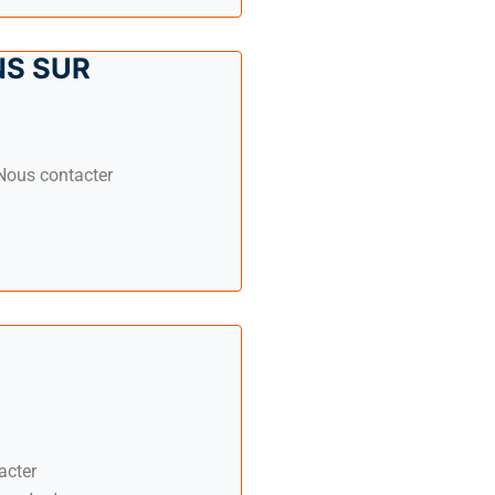
S SUR
ous contacter
acter