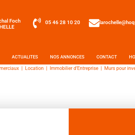
chal Foch
05 46 28 10 20
larochelle@ho
HELLE
ACTUALITES
NOS ANNONCES
CONTACT
HO
merciaux
|
Location
|
Immobilier d’Entreprise
|
Murs pour inv