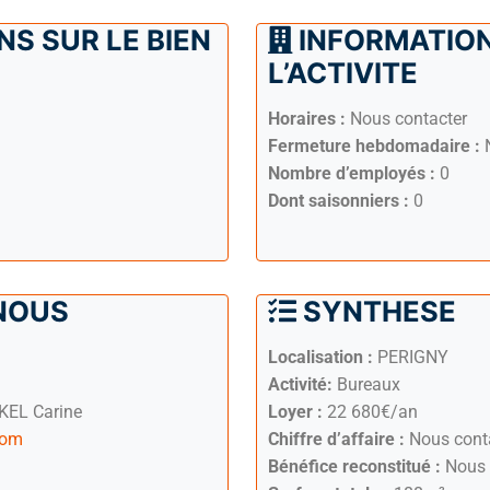
S SUR LE BIEN
INFORMATION
L’ACTIVITE
Horaires :
Nous contacter
Fermeture hebdomadaire :
N
Nombre d’employés :
0
Dont saisonniers :
0
NOUS
SYNTHESE
Localisation :
PERIGNY
Activité:
Bureaux
EL Carine
Loyer :
22 680€/an
com
Chiffre d’affaire :
Nous cont
Bénéfice reconstitué :
Nous 