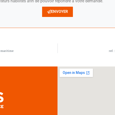
teurs habilités afin de pouvoir répondre à votre demande.
ENVOYER
e-maritime
ref.