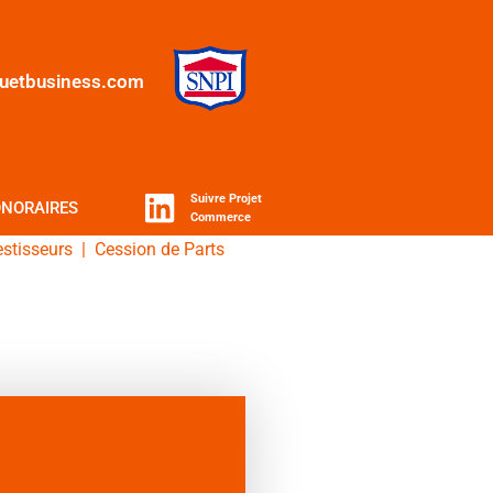
quetbusiness.com
Suivre Projet
NORAIRES
Commerce
estisseurs
|
Cession de Parts